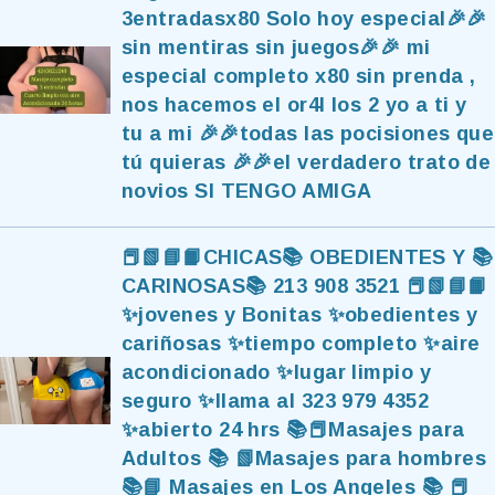
3entradasx80 Solo hoy especial🎉🎉
sin mentiras sin juegos🎉🎉 mi
especial completo x80 sin prenda ,
nos hacemos el or4l los 2 yo a ti y
tu a mi 🎉🎉todas las pocisiones que
tú quieras 🎉🎉el verdadero trato de
novios SI TENGO AMIGA
📕📗📘📙CHICAS📚 OBEDIENTES Y 📚
CARINOSAS📚 213 908 3521 📕📗📘📙
✨jovenes y Bonitas ✨obedientes y
cariñosas ✨tiempo completo ✨aire
acondicionado ✨lugar limpio y
seguro ✨llama al 323 979 4352
✨abierto 24 hrs 📚📕Masajes para
Adultos 📚 📗Masajes para hombres
📚📘 Masajes en Los Angeles 📚 📕