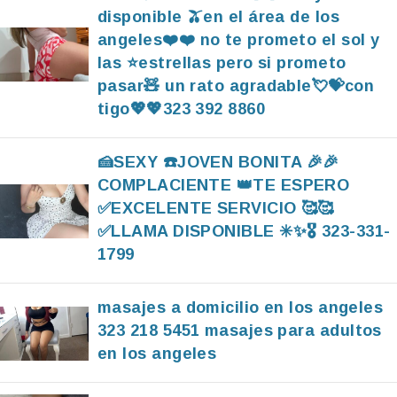
disponible 🫒en el área de los
angeles❤️❤️ no te prometo el sol y
las ⭐️estrellas pero si prometo
pasar🧸 un rato agradable💘💝con
tigo💖💖323 392 8860
🍰SEXY ☎️JOVEN BONITA 🎉🎉
COMPLACIENTE 👑TE ESPERO
✅️EXCELENTE SERVICIO 🥰🥰
✅️LLAMA DISPONIBLE ✳️✨️🎖 323-331-
1799
masajes a domicilio en los angeles
323 218 5451 masajes para adultos
en los angeles