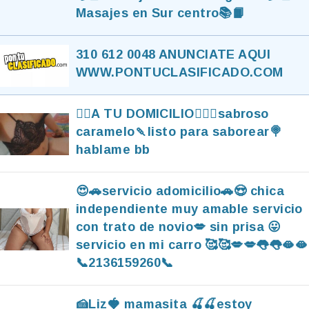
Masajes en Sur centro📚📙
310 612 0048 ANUNCIATE AQUI
WWW.PONTUCLASIFICADO.COM
❤️‍🔥A TU DOMICILIO❤️‍🔥🍡sabroso
caramelo🍡listo para saborear🍭
hablame bb
😍🚗servicio adomicilio🚗😍 chica
independiente muy amable servicio
con trato de novio💋 sin prisa 😛
servicio en mi carro 🥰🥰💋💋👅👅🫦🫦
📞2136159260📞
🍰Liz🍓 mamasita 🍒🍒estoy