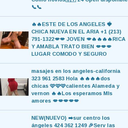
📞📞
🔥🔥ESTE DE LOS ANGELES 🍓
CHICA NUEVA EN EL ARIA +1 (213)
791-1322💋💋 JOVEN 💋🔥🔥🔥🔥RICA
Y AMABLA TRATO BIEN 💋💋💋
LUGAR COMODO Y SEGURO
masajes en los angeles-california
323 961 2583 Hola 🔥🔥🔥🔥dos
chicas 🩷🩷🩷calientes Alameda y
vernon 🔥🔥Los esperamos MIs
amores 💋💋💋💋💋
NEW(NUEVO) ➡️sur centro los
ángeles 424 362 1249 🎉Serv las