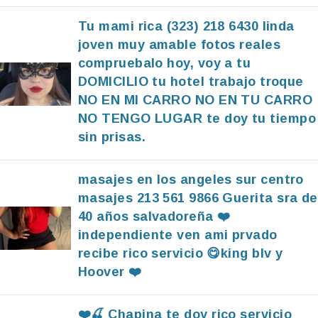
Tu mami rica (323) 218 6430 linda
joven muy amable fotos reales
compruebalo hoy, voy a tu
DOMICILIO tu hotel trabajo troque
NO EN MI CARRO NO EN TU CARRO
NO TENGO LUGAR te doy tu tiempo
sin prisas.
masajes en los angeles sur centro
masajes 213 561 9866 Guerita sra de
40 años salvadoreña ❤️
independiente ven ami prvado
recibe rico servicio 😋king blv y
Hoover ❤️
❤️🍒 Chapina te doy rico servicio