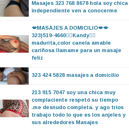
Masajes 323 768 8678 hola soy chica
independiente ven a conocerme
💋MASAJES A DOMICILIO💋💋
323)519-4660❤️‍🔥Kandy❤️‍🔥
madurita,color canela amable
cariñosa llamame para un masaje
feliz
323 424 5828 masajes a domicilio
213 915 7047 soy una chica muy
complaciente respetó su tiempo
.me desnudo completa. y ago trios
trabajo todo lo que es los anjeles y
sus alrededores Masajes