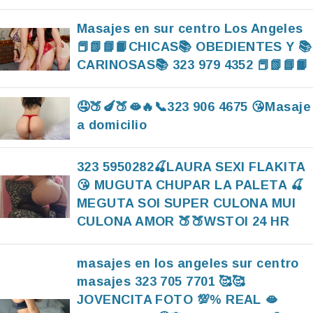
Masajes en sur centro Los Angeles
📕📗📘📙CHICAS📚 OBEDIENTES Y 📚
CARINOSAS📚 323 979 4352 📕📗📘📙
🤤🍑🍆🍑🫦🔥📞323 906 4675 😘Masaje
a domicilio
323 5950282🍒LAURA SEXI FLAKITA
😘 MUGUTA CHUPAR LA PALETA 🍒
MEGUTA SOI SUPER CULONA MUI
CULONA AMOR 🍑🍑WSTOI 24 HR
masajes en los angeles sur centro
masajes 323 705 7701 🥰🥰
JOVENCITA FOTO 💯% REAL 🫦