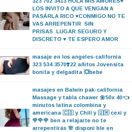
323 702 3413 HOLA MIS AMORES♥️
LOS INVITO A QUE VENGAN A
PASÁRLA RICO ♥️CONMIGO NO TE
VAS ARREPENTIR SIN
PRISAS LUGAR SEGURO Y
DISCRETO ♥️ TE ESPERO AMOR
masaje en los angeles-california
323 534 3570❣️22 añitos Jovensita
bonita y delgadita 💥bebe
masajes en Balwin pak-california
Massage y tabla chawer 🌼50x 40👈
minutos latina colombina y
americana 🇨🇴 y Chili y 🇺🇲 cexi y
🌹🌹🌹 ben a relajarte no te
arrepentirás 🌸 disponi ble en