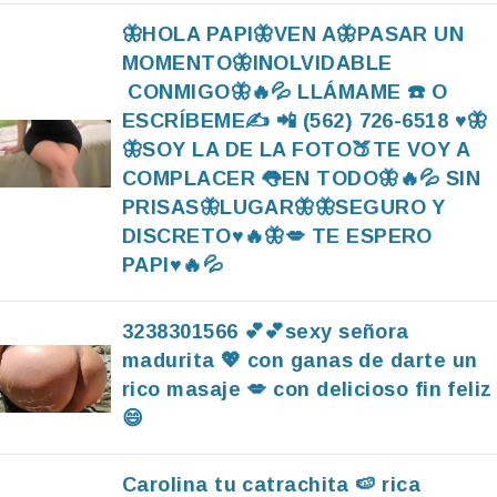
🦋HOLA PAPI🦋VEN A🦋PASAR UN
MOMENTO🦋INOLVIDABLE
CONMIGO🦋🔥💦 LLÁMAME ☎️ O
ESCRÍBEME✍️ 📲 (562) 726-6518 ♥️🦋
🦋SOY LA DE LA FOTO🍑TE VOY A
COMPLACER 👅EN TODO🦋🔥💦 SIN
PRISAS🦋LUGAR🦋🦋SEGURO Y
DISCRETO♥️🔥🦋💋 TE ESPERO
PAPI♥️🔥💦
3238301566 💕💕sexy señora
madurita 💖 con ganas de darte un
rico masaje 💋 con delicioso fin feliz
😄
Carolina tu catrachita 🍉 rica