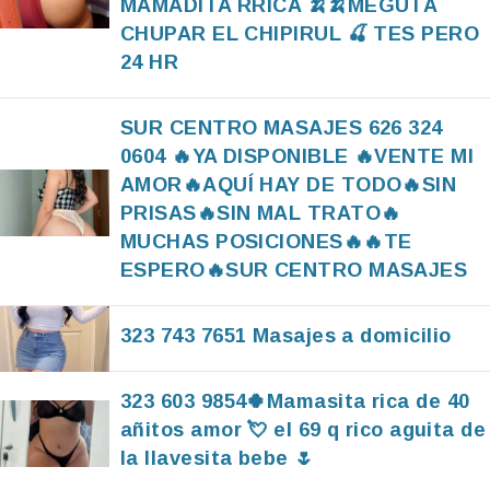
MAMADITA RRICA 🍌🍌MEGUTA
CHUPAR EL CHIPIRUL 🍒 TES PERO
24 HR
SUR CENTRO MASAJES 626 324
0604 🔥YA DISPONIBLE 🔥VENTE MI
AMOR🔥AQUÍ HAY DE TODO🔥SIN
PRISAS🔥SIN MAL TRATO🔥
MUCHAS POSICIONES🔥🔥TE
ESPERO🔥SUR CENTRO MASAJES
323 743 7651 Masajes a domicilio
323 603 9854🍀Mamasita rica de 40
añitos amor 💘 el 69 q rico aguita de
la llavesita bebe 🌷