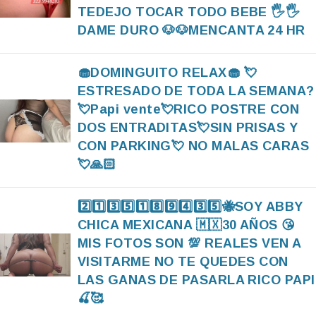
TEDEJO TOCAR TODO BEBE 🖐🖐
DAME DURO 🐶🐶MENCANTA 24 HR
🧁DOMINGUITO RELAX🧁 💘
ESTRESADO DE TODA LA SEMANA?
💘Papi vente💘RICO POSTRE CON
DOS ENTRADITAS💘SIN PRISAS Y
CON PARKING💘 NO MALAS CARAS
💘🙏🏻
2️⃣1️⃣3️⃣5️⃣1️⃣8️⃣9️⃣4️⃣3️⃣5️⃣🐝SOY ABBY
CHICA MEXICANA 🇲🇽30 AÑOS 😘
MIS FOTOS SON 💯 REALES VEN A
VISITARME NO TE QUEDES CON
LAS GANAS DE PASARLA RICO PAPI
🍒🥰