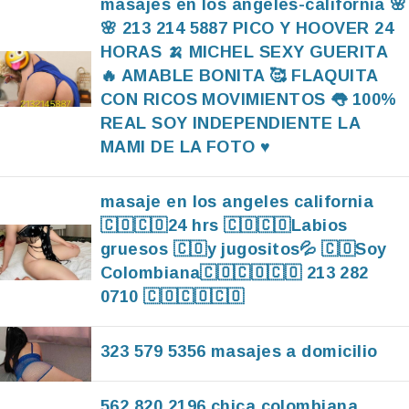
masajes en los angeles-california 🌸
🌸 213 214 5887 PICO Y HOOVER 24
HORAS 🍌 MICHEL SEXY GUERITA
🔥 AMABLE BONITA 🥰 FLAQUITA
CON RICOS MOVIMIENTOS 👅 100%
REAL SOY INDEPENDIENTE LA
MAMI DE LA FOTO ♥️
masaje en los angeles california
🇨🇴🇨🇴24 hrs 🇨🇴🇨🇴Labios
gruesos 🇨🇴y jugositos💦 🇨🇴Soy
Colombiana🇨🇴🇨🇴🇨🇴 213 282
0710 🇨🇴🇨🇴🇨🇴
323 579 5356 masajes a domicilio
562 820 2196 chica colombiana