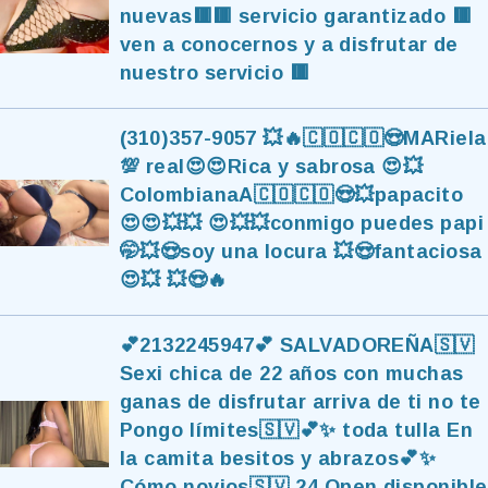
nuevas🟥🟥 servicio garantizado 🟥
ven a conocernos y a disfrutar de
nuestro servicio 🟥
(310)357-9057 💥🔥🇨🇴🇨🇴😍MARiela
💯 real😍😍Rica y sabrosa 😍💥
ColombianaA🇨🇴🇨🇴😍💥papacito
😍😍💥💥 😍💥💥conmigo puedes papi
🤭💥😍soy una locura 💥😍fantaciosa
😍💥 💥😍🔥
💕2132245947💕 SALVADOREÑA🇸🇻
Sexi chica de 22 años con muchas
ganas de disfrutar arriva de ti no te
Pongo límites🇸🇻💕✨ toda tulla En
la camita besitos y abrazos💕✨
Cómo novios🇸🇻 24 Open disponible