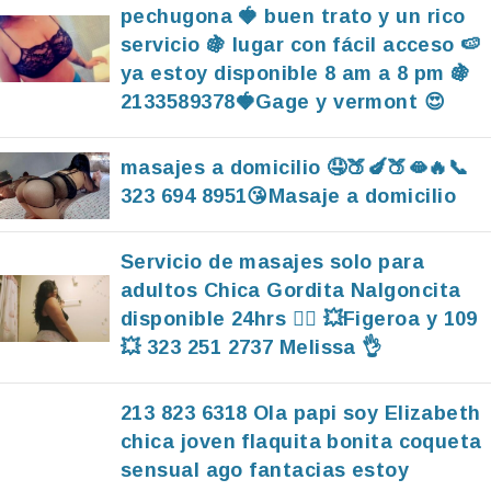
pechugona 🍓 buen trato y un rico
servicio 🍇 lugar con fácil acceso 🍉
ya estoy disponible 8 am a 8 pm 🍇
2133589378🍓Gage y vermont 😍
masajes a domicilio 🤤🍑🍆🍑🫦🔥📞
323 694 8951😘Masaje a domicilio
Servicio de masajes solo para
adultos Chica Gordita Nalgoncita
disponible 24hrs ❤️‍🔥 💥Figeroa y 109
💥 323 251 2737 Melissa 👌
213 823 6318 Ola papi soy Elizabeth
chica joven flaquita bonita coqueta
sensual ago fantacias estoy