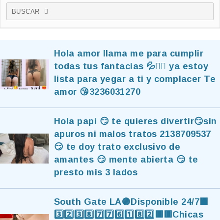
BUSCAR
Hola amor llama me para cumplir
todas tus fantacias 💦❤️‍🔥 ya estoy
lista para yegar a ti y complacer Te
amor 😘3236031270
Hola papi 😏 te quieres divertir😏sin
apuros ni malos tratos 2138709537
😏 te doy trato exclusivo de
amantes 😏 mente abierta 😏 te
presto mis 3 lados
South Gate LA🟣Disponible 24/7🟧
3️⃣2️⃣3️⃣8️⃣7️⃣7️⃣6️⃣1️⃣8️⃣2️⃣🟥🟥Chicas