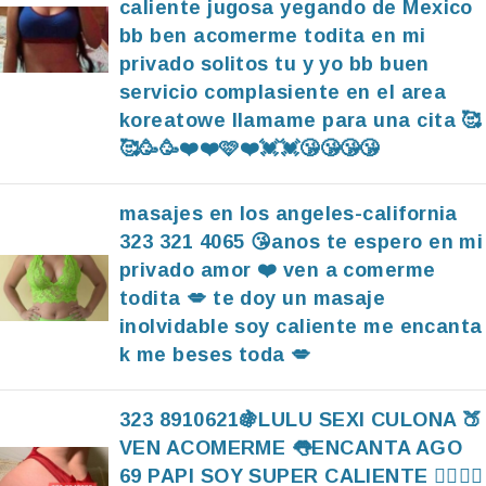
caliente jugosa yegando de Mexico
bb ben acomerme todita en mi
privado solitos tu y yo bb buen
servicio complasiente en el area
koreatowe llamame para una cita 🥰
🥰🥳🥳❤️❤️🩷❤️💓💓😘😘😘😘
masajes en los angeles-california
323 321 4065 😘anos te espero en mi
privado amor ❤️ ven a comerme
todita 💋 te doy un masaje
inolvidable soy caliente me encanta
k me beses toda 💋
323 8910621🍇LULU SEXI CULONA 🍑
VEN ACOMERME 👅ENCANTA AGO
69 PAPI SOY SUPER CALIENTE ❤️‍🔥❤️‍🔥