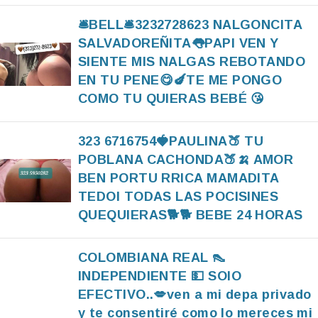
🛎BELL🛎3232728623 NALGONCITA
SALVADOREÑITA👅PAPI VEN Y
SIENTE MIS NALGAS REBOTANDO
EN TU PENE😋🍆TE ME PONGO
COMO TU QUIERAS BEBÉ 😘
323 6716754🍓PAULINA🍑 TU
POBLANA CACHONDA🍑🍌 AMOR
BEN PORTU RRICA MAMADITA
TEDOI TODAS LAS POCISINES
QUEQUIERAS🐕🐕 BEBE 24 HORAS
COLOMBIANA REAL 👠
INDEPENDIENTE 💵 SOlO
EFECTIVO..💋ven a mi depa privado
y te consentiré como lo mereces mi