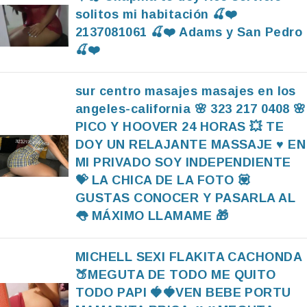
solitos mi habitación 🍒❤️
2137081061 🍒❤️ Adams y San Pedro
🍒❤️
sur centro masajes masajes en los
angeles-california 🌸 323 217 0408 🌸
PICO Y HOOVER 24 HORAS 💥 TE
DOY UN RELAJANTE MASSAJE ♥️ EN
MI PRIVADO SOY INDEPENDIENTE
💝 LA CHICA DE LA FOTO 💟
GUSTAS CONOCER Y PASARLA AL
👅 MÁXIMO LLAMAME 🎁
MICHELL SEXI FLAKITA CACHONDA
🍑MEGUTA DE TODO ME QUITO
TODO PAPI 🍓🍓VEN BEBE PORTU