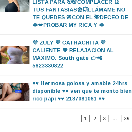
LISTA PARA 🏵🌸COMPLACER 🔮
TUS FANTASÍAS🌼💥LLÁMAME NO
TE QUEDES 🌸CON EL 🌺DECEO DE
🫦💋PROBAR MY RICA Y 🫦
💜 ZULY 💜 CATRACHITA 💜
CALIENTE 💜 RELAJACION AL
MAXIMO. South gate 👉📲
5623330822
♥️♥️ Hermosa golosa y amable 24hrs
disponible ♥️♥️ ven que te monto bien
rico papi ♥️♥️ 2137081061 ♥️♥️
1
2
3
…
39