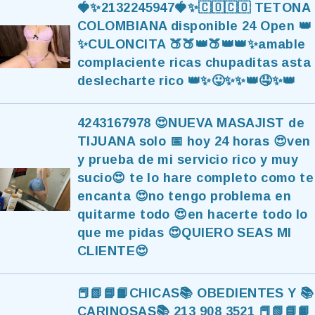
🍓✨2132245947🍓✨🇨🇴🇨🇴 TETONA
COLOMBIANA disponible 24 Open 👑
✨CULONCITA 🍑🍑👑🍑👑👑✨amable
complaciente ricas chupaditas asta
deslecharte rico 👑✨😛✨✨👑🤤✨👑
4243167978 😍NUEVA MASAJIST de
TIJUANA solo 📅 hoy 24 horas 😍ven
y prueba de mi servicio rico y muy
sucio😍 te lo hare completo como te
encanta 😍no tengo problema en
quitarme todo 😍en hacerte todo lo
que me pidas 😍QUIERO SEAS MI
CLIENTE😍
📕📗📘📙CHICAS📚 OBEDIENTES Y 📚
CARINOSAS📚 213 908 3521 📕📗📘📙