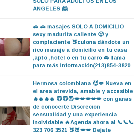
SOLO PARA ADULTOS EN LOS
ANGELES 🤗
🚗 🚗 masajes SOLO A DOMICILIO
sexy madurita caliente 🥵 y
complaciente 🍑culona dándote un
rico masaje a domicilio en tu casa
,apto ,hotel o en tu carro 🚘 llama
para más información(213)854-3820
Hermosa colombiana 😈💋 Nueva en
el area atrevida, amable y accesible
🔥🔥🔥🔥 😈😈😈💋💋💋💋💋 con ganas
de conocerte Discrecion
sensualidad y una experiencia
inolvidable 🔥Agenda ahora al 📞📞📞
323 706 3521 🍑🍑💋💋 Dejate