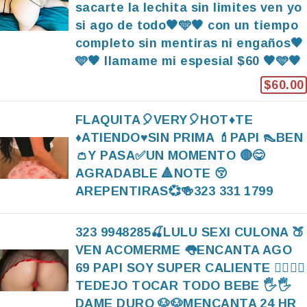
sacarte la lechita sin limites ven yo
si ago de todo🖤🩵🖤 con un tiempo
completo sin mentiras ni engaños🖤
🩵🖤 llamame mi espesial $60 🖤🩵🖤
$60.00
FLAQUITA🎈VERY🎈HOT♦️TE
♦️ATIENDO♥️SIN PRIMA 💄PAPI 👠BEN
👛Y PASA✅️UN MOMENTO 🔴😋
AGRADABLE 🔺️NOTE 😚
AREPENTIRAS💞🍻323 331 1799
323 9948285🍒LULU SEXI CULONA 🍑
VEN ACOMERME 👅ENCANTA AGO
69 PAPI SOY SUPER CALIENTE ❤️‍🔥❤️‍🔥
TEDEJO TOCAR TODO BEBE 🖐🖐
DAME DURO 🐶🐶MENCANTA 24 HR