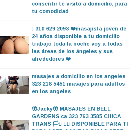
consentir te visito a domicilio, para
tu comodidad
: 310 629 2093 ❤️masajista joven de
24 años disponible a tu domicilio
trabajo toda la noche voy a todas
las áreas de los ángeles y sus
alrededores ❤️
masajes a domicilio en los angeles
323 218 5451 masajes para adultos
en los angeles
🦋Jacky🦋 MASAJES EN BELL
GARDENS ca 323 763 3585 CHICA
TRANS 🏳️‍⚧️ 🏳️‍🌈 DISPONIBLE PARA TI