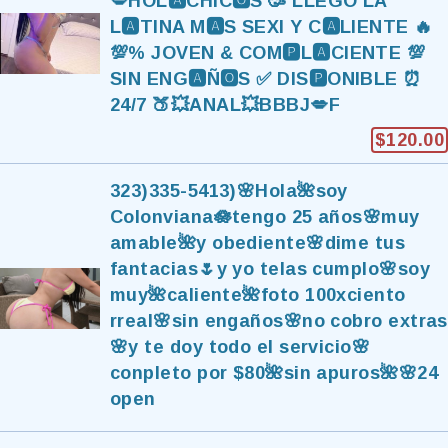
💋HOL🅰️CHIC🅾️S 🥳 LLEGÓ LA
L🅰️TINA M🅰️S SEXI Y C🅰️LIENTE 🔥
💯% JOVEN & COM🅿️L🅰️CIENTE 💯
SIN ENG🅰️Ñ🅾️S ✅️ DIS🅿️ONIBLE ⏰️
24/7 🍑💥ANAL💥BBBJ💋F
$120.00
323)335-5413)🌸Hola🌺soy
Colonviana🪷tengo 25 años🌸muy
amable🌺y obediente🌸dime tus
fantacias🌷y yo telas cumplo🌸soy
muy🌺caliente🌺foto 100xciento
rreal🌸sin engaños🌸no cobro extras
🌸y te doy todo el servicio🌸
conpleto por $80🌺sin apuros🌺🌸24
open