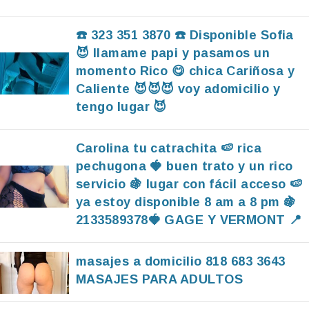
☎️ 323 351 3870 ☎️ Disponible Sofia
😈 llamame papi y pasamos un
momento Rico 😋 chica Cariñosa y
Caliente 😈😈😈 voy adomicilio y
tengo lugar 😈
Carolina tu catrachita 🍉 rica
pechugona 🍓 buen trato y un rico
servicio 🍇 lugar con fácil acceso 🍉
ya estoy disponible 8 am a 8 pm 🍇
2133589378🍓 GAGE Y VERMONT 📍
masajes a domicilio 818 683 3643
MASAJES PARA ADULTOS