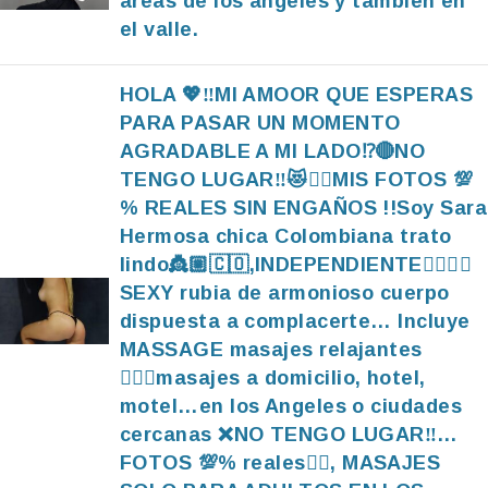
áreas de los ángeles y también en
el valle.
HOLA 💖‼️MI AMOOR QUE ESPERAS
PARA PASAR UN MOMENTO
AGRADABLE A MI LADO⁉️🔴NO
TENGO LUGAR‼️😻👌🏼MIS FOTOS 💯
% REALES SIN ENGAÑOS !!Soy Sara
Hermosa chica Colombiana trato
lindo👸🏼🇨🇴,INDEPENDIENTE👌🏼💯🌺
SEXY rubia de armonioso cuerpo
dispuesta a complacerte… Incluye
MASSAGE masajes relajantes
💆🏻‍♂️masajes a domicilio, hotel,
motel…en los Angeles o ciudades
cercanas ❌️NO TENGO LUGAR‼️…
FOTOS 💯% reales👌🏼, MASAJES