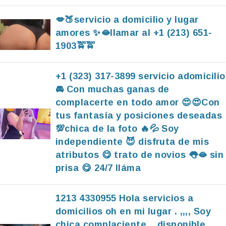
💋🍑servicio a domicilio y lugar
amores ✨🫦llamar al +1 (213) 651-
1903🚖🚖
+1 (323) 317-3899 servicio adomicilio
🚘 Con muchas ganas de
complacerte en todo amor 😍😍Con
tus fantasía y posiciones deseadas
💯chica de la foto 🔥💦 Soy
independiente 😈 disfruta de mis
atributos 😋 trato de novios 👅🫦 sin
prisa 😋 24/7 lláma
1213 4330955 Hola servicios a
domicilios oh en mi lugar . ,,,, Soy
chica complaciente,,, disponible