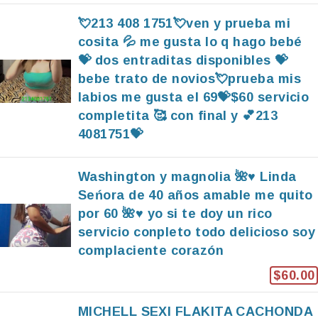
💘213 408 1751💘ven y prueba mi
cosita 💦 me gusta lo q hago bebé
💝 dos entraditas disponibles 💝
bebe trato de novios💘prueba mis
labios me gusta el 69💝$60 servicio
completita 🥰 con final y 💕213
4081751💝
Washington y magnolia 🌺♥️ Linda
Seńora de 40 años amable me quito
por 60 🌺♥️ yo si te doy un rico
servicio conpleto todo delicioso soy
complaciente corazón
$60.00
MICHELL SEXI FLAKITA CACHONDA