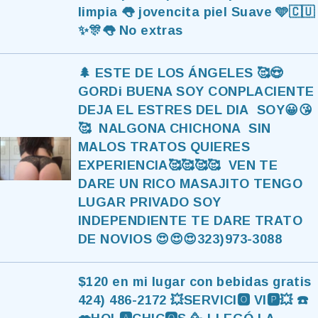
limpia 👅 jovencita piel Suave 🩵🇨🇺
✨🎊👅 No extras
🌲 ESTE DE LOS ÁNGELES 🥰😍
GORDi BUENA SOY CONPLACIENTE
DEJA EL ESTRES DEL DIA SOY😀😘
🥰 NALGONA CHICHONA SIN
MALOS TRATOS QUIERES
EXPERIENCIA🥰🥰🥰🥰 VEN TE
DARE UN RICO MASAJITO TENGO
LUGAR PRIVADO SOY
INDEPENDIENTE TE DARE TRATO
DE NOVIOS 😍😍😍323)973-3088
$120 en mi lugar con bebidas gratis
424) 486-2172 💥SERVICI🅾️ VI🅿️💥 ☎️