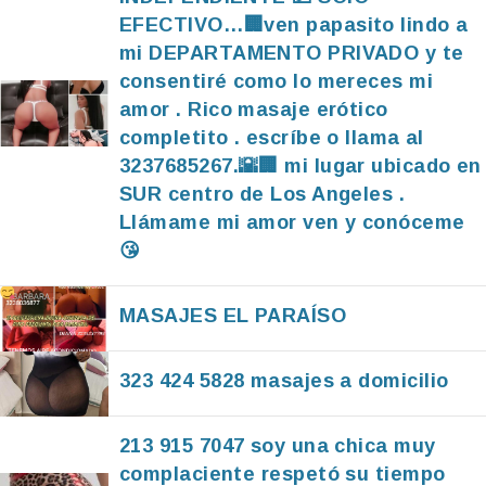
EFECTIVO…🏢ven papasito lindo a
mi DEPARTAMENTO PRIVADO y te
consentiré como lo mereces mi
amor . Rico masaje erótico
completito . escríbe o llama al
3237685267.🌇🏢 mi lugar ubicado en
SUR centro de Los Angeles .
Llámame mi amor ven y conóceme
😘
MASAJES EL PARAÍSO
323 424 5828 masajes a domicilio
213 915 7047 soy una chica muy
complaciente respetó su tiempo