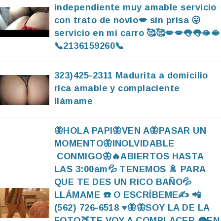
independiente muy amable servicio
con trato de novio💋 sin prisa 😛
servicio en mi carro 🥰🥰💋💋👅👅🫦🫦
📞2136159260📞
323)425-2311 Madurita a domicilio
rica amable y complaciente
llámame
🦋HOLA PAPI🦋VEN A🦋PASAR UN
MOMENTO🦋INOLVIDABLE
CONMIGO🦋🔥ABIERTOS HASTA
LAS 3:00am💦 TENEMOS 🚿 PARA
QUE TE DES UN RICO BAÑO💦
LLÁMAME ☎️ O ESCRÍBEME✍️ 📲
(562) 726-6518 ♥️🦋🦋SOY LA DE LA
FOTO🍑TE VOY A COMPLACER 👅EN