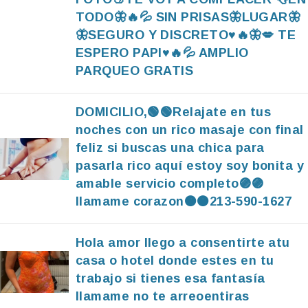
TODO🦋🔥💦 SIN PRISAS🦋LUGAR🦋
🦋SEGURO Y DISCRETO♥️🔥🦋💋 TE
ESPERO PAPI♥️🔥💦 AMPLIO
PARQUEO GRATIS
DOMICILIO,🟢🟢Relajate en tus
noches con un rico masaje con final
feliz si buscas una chica para
pasarla rico aquí estoy soy bonita y
amable servicio completo🟣🟣
llamame corazon🟠🟠213-590-1627
Hola amor llego a consentirte atu
casa o hotel donde estes en tu
trabajo si tienes esa fantasía
llamame no te arreoentiras