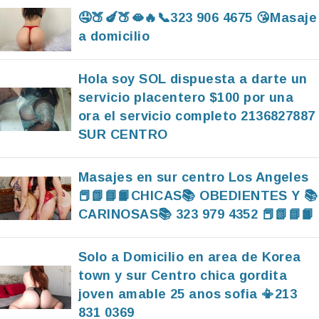
🤤🍑🍆🍑🫦🔥📞323 906 4675 😘Masaje
a domicilio
Hola soy SOL dispuesta a darte un
servicio placentero $100 por una
ora el servicio completo 2136827887
SUR CENTRO
Masajes en sur centro Los Angeles
📕📗📘📙CHICAS📚 OBEDIENTES Y 📚
CARINOSAS📚 323 979 4352 📕📗📘📙
Solo a Domicilio en area de Korea
town y sur Centro chica gordita
joven amable 25 anos sofia 📳213
831 0369