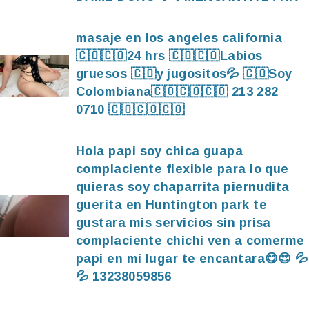
masaje en los angeles california
🇨🇴🇨🇴24 hrs 🇨🇴🇨🇴Labios
gruesos 🇨🇴y jugositos💦 🇨🇴Soy
Colombiana🇨🇴🇨🇴🇨🇴 213 282
0710 🇨🇴🇨🇴🇨🇴
Hola papi soy chica guapa
complaciente flexible para lo que
quieras soy chaparrita piernudita
guerita en Huntington park te
gustara mis servicios sin prisa
complaciente chichi ven a comerme
papi en mi lugar te encantara😋😍 💦
💦 13238059856