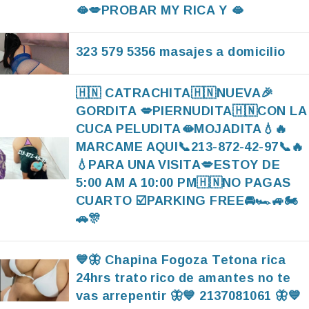
🫦💋PROBAR MY RICA Y 🫦
323 579 5356 masajes a domicilio
🇭🇳 CATRACHITA🇭🇳NUEVA🎉
GORDITA 💋PIERNUDITA🇭🇳CON LA
CUCA PELUDITA🫦MOJADITA💧🔥
MARCAME AQUI📞213-872-42-97📞🔥
💧PARA UNA VISITA💋ESTOY DE
5:00 AM A 10:00 PM🇭🇳NO PAGAS
CUARTO ☑️PARKING FREE🚘🏎🚙🏍
🚗🎊
💙🦋 Chapina Fogoza Tetona rica
24hrs trato rico de amantes no te
vas arrepentir 🦋💙 2137081061 🦋💙