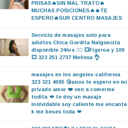
PRISAS🔥SIN MAL TRATO🔥
MUCHAS POSICIONES🔥🔥TE
ESPERO🔥SUR CENTRO MASAJES
Servicio de masajes solo para
adultos Chica Gordita Nalgoncita
disponible 24hrs ❤️‍🔥 💥Figeroa y 109
💥 323 251 2737 Melissa 👌
masajes en los angeles-california
323 321 4065 😘anos te espero en mi
privado amor ❤️ ven a comerme
todita 💋 te doy un masaje
inolvidable soy caliente me encanta
k me beses toda 💋