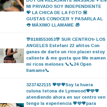
DOY UN RELAJANTE MASSAJE ♥️ EN
MI PRIVADO SOY INDEPENDIENTE
💝 LA CHICA DE LA FOTO 💟
GUSTAS CONOCER Y PASARLA AL
👅 MÁXIMO LLAMAME 🎁
🎊8188553053🎊 SUR CENTRO✨ LOS
ANGELES Estefani 22 añitos Con
ganas de darte un rico placer estoy
caliente ♨️ me gusta que Me mamen
mi ricos melones 📞📞24 Open
llamame📞
3237422115 🖤🩵🖤Soy la huera
culona tetona de Lymwood🖤🩵🖤
atendiendo ahora en sur centro ven
tengo la experiencia 🖤🩵🖤para