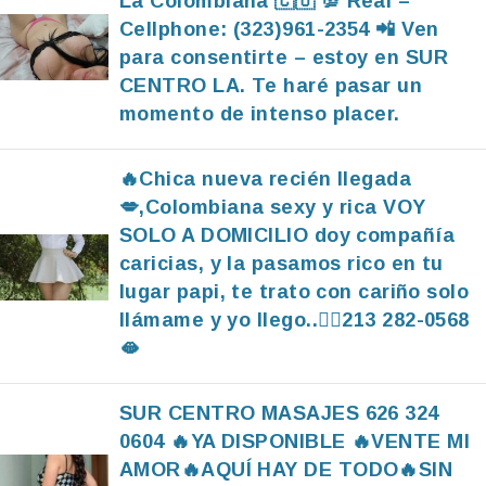
La Colombiana 🇨🇴 💯 Real –
Cellphone: (323)961-2354 📲 Ven
para consentirte – estoy en SUR
CENTRO LA. Te haré pasar un
momento de intenso placer.
🔥Chica nueva recién llegada
💋,Colombiana sexy y rica VOY
SOLO A DOMICILIO doy compañía
caricias, y la pasamos rico en tu
lugar papi, te trato con cariño solo
llámame y yo llego..❤️‍🔥213 282-0568
🫦
SUR CENTRO MASAJES 626 324
0604 🔥YA DISPONIBLE 🔥VENTE MI
AMOR🔥AQUÍ HAY DE TODO🔥SIN