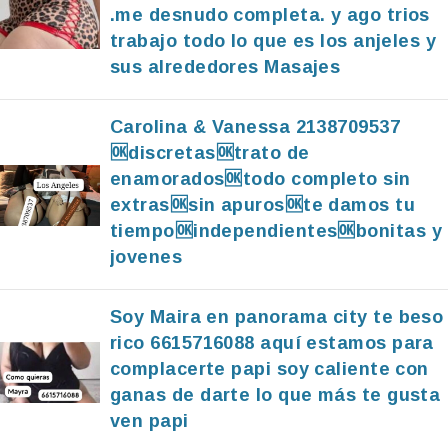
.me desnudo completa. y ago trios
trabajo todo lo que es los anjeles y
sus alrededores Masajes
Carolina & Vanessa 2138709537
🆗️discretas🆗️trato de
enamorados🆗️todo completo sin
extras🆗️sin apuros🆗️te damos tu
tiempo🆗️independientes🆗️bonitas y
jovenes
Soy Maira en panorama city te beso
rico 6615716088 aquí estamos para
complacerte papi soy caliente con
ganas de darte lo que más te gusta
ven papi