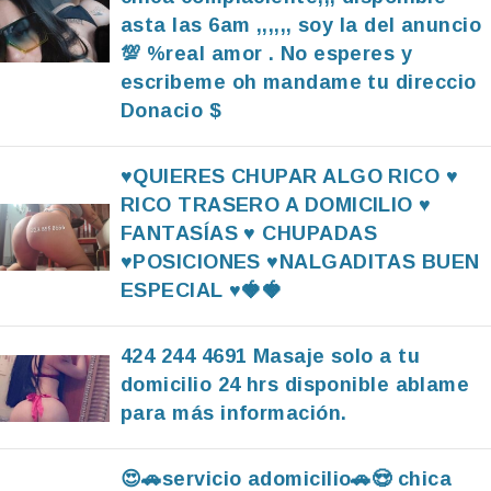
asta las 6am ,,,,,, soy la del anuncio
💯 %real amor . No esperes y
escribeme oh mandame tu direccio
Donacio $
♥️QUIERES CHUPAR ALGO RICO ♥️
RICO TRASERO A DOMICILIO ♥️
FANTASÍAS ♥️ CHUPADAS
♥️POSICIONES ♥️NALGADITAS BUEN
ESPECIAL ♥️🍓🍓
424 244 4691 Masaje solo a tu
domicilio 24 hrs disponible ablame
para más información.
😍🚗servicio adomicilio🚗😍 chica