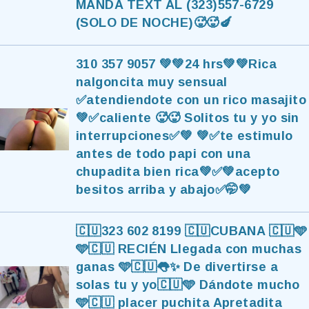
MANDA TEXT AL (323)557-6729
(SOLO DE NOCHE)🥵🥵🍆
310 357 9057 💚💚24 hrs💚💚Rica
nalgoncita muy sensual
✅atendiendote con un rico masajito
💚✅caliente 🥵🥵 Solitos tu y yo sin
interrupciones✅💚 💚✅te estimulo
antes de todo papi con una
chupadita bien rica💚✅💚acepto
besitos arriba y abajo✅🤭💚
🇨🇺323 602 8199 🇨🇺CUBANA 🇨🇺🩵
🩵🇨🇺 RECIÉN Llegada con muchas
ganas 🩵🇨🇺👅✨ De divertirse a
solas tu y yo🇨🇺🩵 Dándote mucho
🩵🇨🇺 placer puchita Apretadita