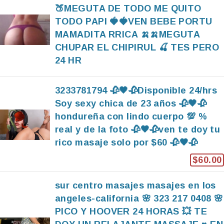
🍑MEGUTA DE TODO ME QUITO
TODO PAPI 🍓🍓VEN BEBE PORTU
MAMADITA RRICA 🍌🍌MEGUTA
CHUPAR EL CHIPIRUL 🍒 TES PERO
24 HR
3233781794 🥀🖤🥀Disponible 24/hrs
Soy sexy chica de 23 años 🥀🖤🥀
hondureña con lindo cuerpo 💯 %
real y de la foto 🥀🖤🥀ven te doy tu
rico masaje solo por $60 🥀🖤🥀
$60.00
sur centro masajes masajes en los
angeles-california 🌸 323 217 0408 🌸
PICO Y HOOVER 24 HORAS 💥 TE