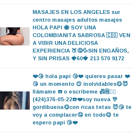
MASAJES EN LOS ANGELES sur
centro masajes adultos masajes
HOLA PAPI 🐝 SOY UNA
COLOMBIANITA SABROSA 🇨🇴 VEN
A VIBIR UNA DELICIOSA
EXPERIENCIA 🍑🤤💦SIN ENGAÑOS,
Y SIN PRISAS 🍓60🍓 213 570 9172
❤️😘 hola papi 😘❤️ quieres pasar ❤️
😘 un momento 😊 inolvidables😋😈
llámame ☎️ o escríbeme 📠🗒️✍🏻
(424)376-05-22☎️❤️soy nueva 🎊
gordibuena😋con ricas tetas 😈😘 te
voy a complacer🤤 en todo😋 te
espero papi 😘❤️