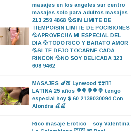
masajes en los angeles sur centro
masajes solo para adultos masajes
213 259 4868 💦SIN LIMITE DE
TIEMPO/SIN LIMITE DE POCISIONES
💦APROVECHA MI ESPECIAL DEL
DIA 💦TODO RICO Y BARATO AMOR
💦SI TE DEJO TOCARNE CADA
RINCON 💦NO SOY DELICADA 323
608 9462
MASAJES 🍆🍑 Lynwood ❣️❣️❤️‍🔥
LATINA 25 años 🍭🍭🍭🍭🍭 tengo
especial hoy $ 60 2139030094 Con
Alondra 🍒🍒
Rico masaje Erotico – soy Valentina