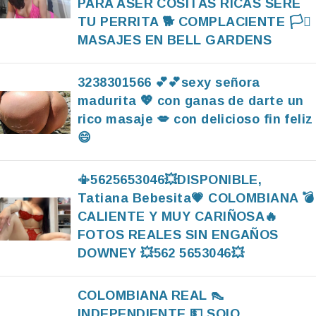
PARA ASER COSITAS RICAS SERE
TU PERRITA 🐕 COMPLACIENTE 🏳️‍⚧️
MASAJES EN BELL GARDENS
3238301566 💕💕sexy señora
madurita 💖 con ganas de darte un
rico masaje 💋 con delicioso fin feliz
😄
📳5625653046💥DISPONIBLE,
Tatiana Bebesita💗 COLOMBIANA 💣
CALIENTE Y MUY CARIÑOSA🔥
FOTOS REALES SIN ENGAÑOS
DOWNEY 💥562 5653046💥
COLOMBIANA REAL 👠
INDEPENDIENTE 💵 SOlO