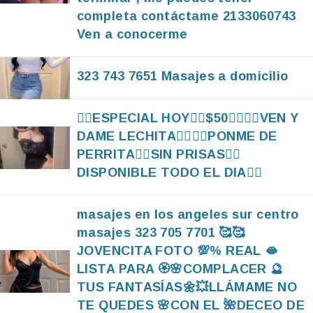
completa contáctame 2133060743
Ven a conocerme
323 743 7651 Masajes a domicilio
❤‍🔥ESPECIAL HOY❤‍🔥$50❤‍🔥❤‍🔥VEN Y
DAME LECHITA❤‍🔥❤‍🔥PONME DE
PERRITA❤‍🔥SIN PRISAS❤‍🔥
DISPONIBLE TODO EL DIA❤‍🔥
masajes en los angeles sur centro
masajes 323 705 7701 🥰🥰
JOVENCITA FOTO 💯% REAL 🫦
LISTA PARA 🏵🌸COMPLACER 🔮
TUS FANTASÍAS🌼💥LLÁMAME NO
TE QUEDES 🌸CON EL 🌺DECEO DE