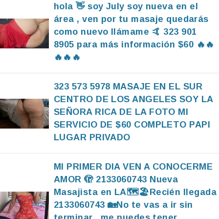
hola 👋 soy July soy nueva en el
área , ven por tu masaje quedarás
como nuevo llámame 🤙 323 901
8905 para más información $60 🔥🔥
🔥🔥🔥
323 573 5978 MASAJE EN EL SUR
CENTRO DE LOS ANGELES SOY LA
SEÑORA RICA DE LA FOTO MI
SERVICIO DE $60 COMPLETO PAPI
LUGAR PRIVADO
MI PRIMER DIA VEN A CONOCERME
AMOR 🫣 2133060743 Nueva
Masajista en LA🗺️🏖️Recién llegada
2133060743 🏡No te vas a ir sin
terminar , me puedes tener