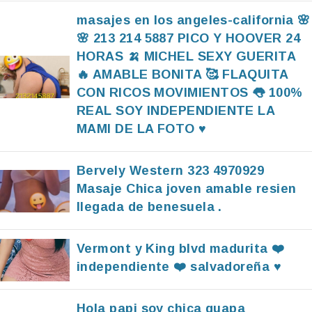
masajes en los angeles-california 🌸
🌸 213 214 5887 PICO Y HOOVER 24
HORAS 🍌 MICHEL SEXY GUERITA
🔥 AMABLE BONITA 🥰 FLAQUITA
CON RICOS MOVIMIENTOS 👅 100%
REAL SOY INDEPENDIENTE LA
MAMI DE LA FOTO ♥️
Bervely Western 323 4970929
Masaje Chica joven amable resien
llegada de benesuela .
Vermont y King blvd madurita ❤️
independiente ❤️ salvadoreña ♥️
Hola papi soy chica guapa