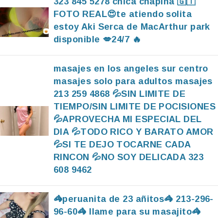
323 845 5278 chica chapina 🇬🇹
FOTO REAL😍te atiendo solita
estoy Aki Serca de MacArthur park
disponible 💋24/7 🔥
masajes en los angeles sur centro
masajes solo para adultos masajes
213 259 4868 💦SIN LIMITE DE
TIEMPO/SIN LIMITE DE POCISIONES
💦APROVECHA MI ESPECIAL DEL
DIA 💦TODO RICO Y BARATO AMOR
💦SI TE DEJO TOCARNE CADA
RINCON 💦NO SOY DELICADA 323
608 9462
🦓peruanita de 23 añitos🦓 213-296-
96-60🦓 llame para su masajito🦓