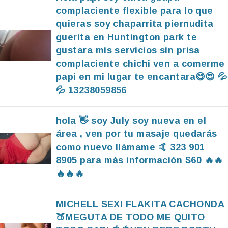
complaciente flexible para lo que
quieras soy chaparrita piernudita
guerita en Huntington park te
gustara mis servicios sin prisa
complaciente chichi ven a comerme
papi en mi lugar te encantara😋😍 💦
💦 13238059856
hola 👋 soy July soy nueva en el
área , ven por tu masaje quedarás
como nuevo llámame 🤙 323 901
8905 para más información $60 🔥🔥
🔥🔥🔥
MICHELL SEXI FLAKITA CACHONDA
🍑MEGUTA DE TODO ME QUITO