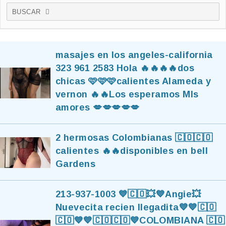
BUSCAR
masajes en los angeles-california
323 961 2583 Hola 🔥🔥🔥🔥dos
chicas 🩷🩷🩷calientes Alameda y
vernon 🔥🔥Los esperamos MIs
amores 💋💋💋💋💋
2 hermosas Colombianas 🇨🇴🇨🇴
calientes 🔥🔥disponibles en bell
Gardens
213-937-1003 💙🇨🇴💥💙Angie💥
Nuevecita recien llegadita💙💙🇨🇴
🇨🇴💙💙🇨🇴🇨🇴💙COLOMBIANA 🇨🇴