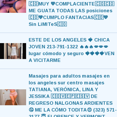
🇨🇴MUY 💙COMPLACIENTE🇨🇴🇨🇴
ME GUATA TODAS LAS posiciones
🇨🇴💙CUMPLO FANTACIAS🇨🇴💙
Sin LiMITeS🇨🇴
ESTE DE LOS ANGELES 🍓 CHICA
JOVEN 213-791-1322 🔥🔥🔥💋💋💋
lugar cómodo y seguro 🍓🍓🍓🍓VEN
A VICITARME
Masajes para adultos masajes en
los angeles sur centro masajes
TATIANA, VERÓNICA, LINA Y
JESSIKA 🇨🇴🇻🇪🇵🇪🇸🇻 DE
REGRESO NALGONAS ARDIENTES
🤤 ME LA CÓMO TODITA😍 (323) 571-
2177 😇 FLORENCE Y VERMONT