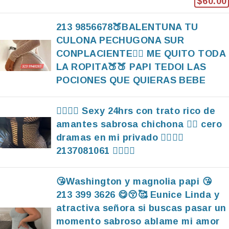
$60.00
213 9856678🍑BALENTUNA TU
CULONA PECHUGONA SUR
CONPLACIENTE🤷‍♀️ ME QUITO TODA
LA ROPITA🍑🍑 PAPI TEDOI LAS
POCIONES QUE QUIERAS BEBE
❤️‍🔥❤️‍🔥 Sexy 24hrs con trato rico de
amantes sabrosa chichona ❤️‍🔥 cero
dramas en mi privado ❤️‍🔥❤️‍🔥
2137081061 ❤️‍🔥❤️‍🔥
😘Washington y magnolia papi 😘
213 399 3626 😋😚🥰 Eunice Linda y
atractiva señora si buscas pasar un
momento sabroso ablame mi amor