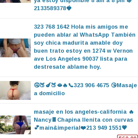
ya estoy disponible 8 am a 8 pm 🍇
2133589378🍓
323 768 1642 Hola mis amigos me
pueden ablar al WhatsApp También
soy chica madurita amable doy
buen trato estoy en 1274 w Vernon
ave Los Angeles 90037 lista para
destresate ablame hoy.
🤤🍑🍆🍑🫦🔥📞323 906 4675 😘Masaje
a domicilio
masaje en los angeles-california 🔥
Nancy🍫Chapina llenita con curvas
💕main&imperial❤️213 949 1551💗