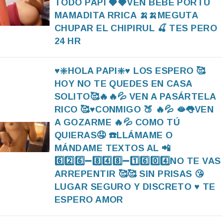
TODO PAPI 🍓🍓VEN BEBE PORTU
MAMADITA RRICA 🍌🍌MEGUTA
CHUPAR EL CHIPIRUL 🍒 TES PERO
24 HR
♥️❇️HOLA PAPI❇️♥️ LOS ESPERO 🥰
HOY NO TE QUEDES EN CASA
SOLITO🥰🔥🔥💦 VEN A PASÁRTELA
RICO 🥰♥️CONMIGO 🍑 🔥💦 🫦👅VEN
A GOZARME 🔥💦 COMO TÚ
QUIERAS🤤 ☎️LLÁMAME O
MÁNDAME TEXTOS AL 📲
6️⃣2️⃣6️⃣➖8️⃣4️⃣8️⃣➖1️⃣6️⃣0️⃣4️⃣NO TE VAS
ARREPENTIR 🥰🥰 SIN PRISAS 😘
LUGAR SEGURO Y DISCRETO ♥️ TE
ESPERO AMOR