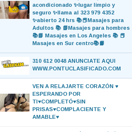
acondicionado ✨lugar limpio y
seguro ✨llama al 323 979 4352
✨abierto 24 hrs 📚📕Masajes para
Adultos 📚 📗Masajes para hombres
📚📘 Masajes en Los Angeles 📚 📕
Masajes en Sur centro📚📙
310 612 0048 ANUNCIATE AQUI
WWW.PONTUCLASIFICADO.COM
VEN A RELAJARTE CORAZÓN ♥️
ESPERANDO POR
TI♥️COMPLETÓ♥️SIN
PRISAS♥️COMPLACIENTE Y
AMABLE♥️