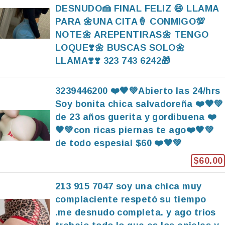
DESNUDO🍰 FINAL FELIZ 😄 LLAMA
PARA 🌼UNA CITA🍦 CONMIGO💯
NOTE🌼 AREPENTIRAS🌼 TENGO
LOQUE❣️🌼 BUSCAS SOLO🌼
LLAMA❣️❣️ 323 743 6242🎁
3239446200 ❤️🖤💚Abierto las 24/hrs
Soy bonita chica salvadoreña ❤️🖤💚
de 23 años guerita y gordibuena ❤️
🖤💚con ricas piernas te ago❤️🖤💚
de todo espesial $60 ❤️🖤💚
$60.00
213 915 7047 soy una chica muy
complaciente respetó su tiempo
.me desnudo completa. y ago trios