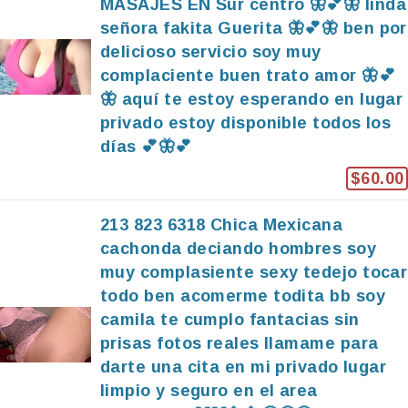
MASAJES EN Sur centro 🦋💕🦋 linda
señora fakita Guerita 🦋💕🦋 ben por
delicioso servicio soy muy
complaciente buen trato amor 🦋💕
🦋 aquí te estoy esperando en lugar
privado estoy disponible todos los
días 💕🦋💕
$60.00
213 823 6318 Chica Mexicana
cachonda deciando hombres soy
muy complasiente sexy tedejo tocar
todo ben acomerme todita bb soy
camila te cumplo fantacias sin
prisas fotos reales llamame para
darte una cita en mi privado lugar
limpio y seguro en el area