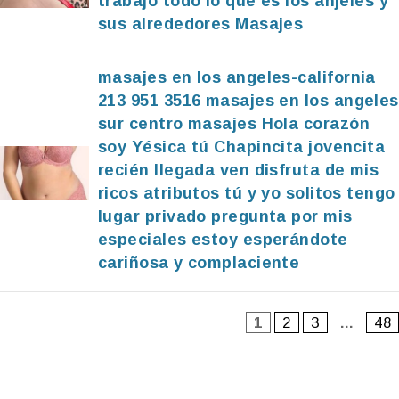
trabajo todo lo que es los anjeles y
sus alrededores Masajes
masajes en los angeles-california
213 951 3516 masajes en los angeles
sur centro masajes Hola corazón
soy Yésica tú Chapincita jovencita
recién llegada ven disfruta de mis
ricos atributos tú y yo solitos tengo
lugar privado pregunta por mis
especiales estoy esperándote
cariñosa y complaciente
1
2
3
…
48