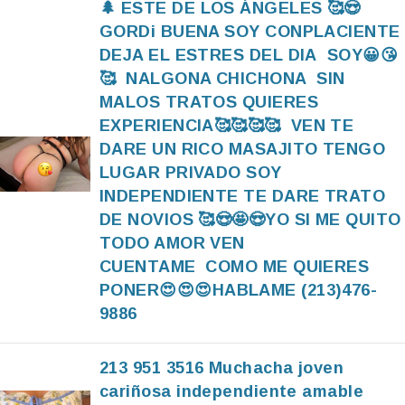
🌲 ESTE DE LOS ÁNGELES 🥰😍
GORDi BUENA SOY CONPLACIENTE
DEJA EL ESTRES DEL DIA SOY😀😘
🥰 NALGONA CHICHONA SIN
MALOS TRATOS QUIERES
EXPERIENCIA🥰🥰🥰🥰 VEN TE
DARE UN RICO MASAJITO TENGO
LUGAR PRIVADO SOY
INDEPENDIENTE TE DARE TRATO
DE NOVIOS 🥰😍🤩😍YO SI ME QUITO
TODO AMOR VEN
CUENTAME COMO ME QUIERES
PONER😍😍😍HABLAME (213)476-
9886
213 951 3516 Muchacha joven
cariñosa independiente amable