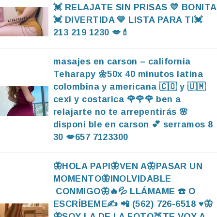
💓 RELAJATE SIN PRISAS 💛 BONITA
💓 DIVERTIDA 💛 LISTA PARA TI💓
213 219 1230 💋💄
masajes en carson – california
Teharapy 🌼50x 40 minutos latina
colombina y americana 🇨🇴 y 🇺🇲
cexi y costarica 🌹🌹🌹 ben a
relajarte no te arrepentirás 🌸
disponi ble en carson 💕 serramos 8
30 💋657 7123300
🦋HOLA PAPI🦋VEN A🦋PASAR UN
MOMENTO🦋INOLVIDABLE
CONMIGO🦋🔥💦 LLÁMAME ☎️ O
ESCRÍBEME✍️ 📲 (562) 726-6518 ♥️🦋
🦋SOY LA DE LA FOTO🍑TE VOY A