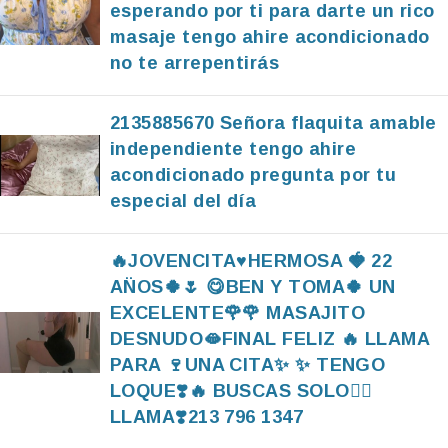
esperando por ti para darte un rico
masaje tengo ahire acondicionado
no te arrepentirás
2135885670 Señora flaquita amable
independiente tengo ahire
acondicionado pregunta por tu
especial del día
🔥JOVENCITA♥️HERMOSA 🍓 22
AN̈OS🍀🌷 😋BEN Y TOMA🍀 UN
EXCELENTE🌹🌹 MASAJITO
DESNUDO🫦FINAL FELIZ 🔥 LLAMA
PARA 🍷UNA CITA✨️ ✨️ TENGO
LOQUE❣️🔥 BUSCAS SOLO❤️‍🔥
LLAMA❣️213 796 1347