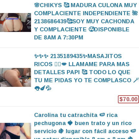
🌸CHIKYS 🥰 MADURA CULONA MUY
COMPLACIENTE INDEPENDIENTE 🌺
2138686439🥰SOY MUY CACHONDA
Y COMPLACIENTE 🥵DISPONIBLE
DE 8AM A 7:30PM
✨️✨️✨️ 2135189435✨️MASAJITOS
RICOS 💆‍♂️💋 LLAMAME PARA MAS
DETALLES PAPI 🥰 TODO LO QUE
TU ME PIDAS YO TE COMPLASCO 🪄
👅🍆💦
$70.00
Carolina tu catrachita 🍉 rica
pechugona 🍓 buen trato y un rico
servicio 🍇 lugar con fácil acceso 🍉