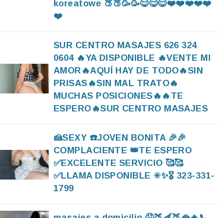
koreatowe 🍑🍑🥳🥳😋😋😋❤️❤️❤️❤️❤️
❤️
SUR CENTRO MASAJES 626 324
0604 🔥YA DISPONIBLE 🔥VENTE MI
AMOR🔥AQUÍ HAY DE TODO🔥SIN
PRISAS🔥SIN MAL TRATO🔥
MUCHAS POSICIONES🔥🔥TE
ESPERO🔥SUR CENTRO MASAJES
🍰SEXY ☎️JOVEN BONITA 🎉🎉
COMPLACIENTE 👑TE ESPERO
✅️EXCELENTE SERVICIO 🥰🥰
✅️LLAMA DISPONIBLE ✳️✨️🎖 323-331-
1799
masajes a domicilio 🤤🍑🍆🍑🫦🔥📞