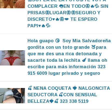
COMPLACER 👅EN TODO🦋🔥💦 SIN
PRISAS🦋LUGAR🦋🦋SEGURO Y
DISCRETO♥️🔥🦋💋 TE ESPERO
PAPI♥️🔥💦
Hola guapo 😘 Soy Mia Salvadoreña
gordita con un toto grande 🍑para
que me des una rica detonada y
sacarte toda la lechita 🍆 llama oh
escribe para más información 323
915 6009 lugar privado y seguro
🍒 NENA COQUETA 🍓 NALGONCITA
SEDUCTORA 🍒CON SENSUAL
BELLEZA🍓🍒 323 338 5119