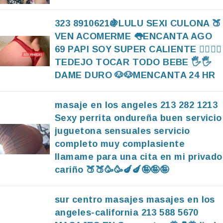
323 8910621🍇LULU SEXI CULONA 🍑
VEN ACOMERME 👅ENCANTA AGO
69 PAPI SOY SUPER CALIENTE ❤️‍🔥❤️‍🔥
TEDEJO TOCAR TODO BEBE 🖐🖐
DAME DURO 🐶🐶MENCANTA 24 HR
masaje en los angeles 213 282 1213
Sexy perrita ondureña buen servicio
juguetona sensuales servicio
completo muy complasiente
llamame para una cita en mi privado
cariño 🍑🍑🥳🥳🍆🍆🤪🤪🤪
sur centro masajes masajes en los
angeles-california 213 588 5670