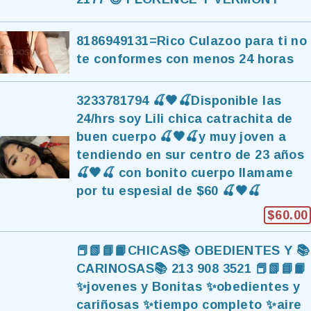
8186949131=Rico Culazoo para ti no
te conformes con menos 24 horas
3233781794 🍒🖤🍒Disponible las
24/hrs soy Lili chica catrachita de
buen cuerpo 🍒🖤🍒y muy joven a
tendiendo en sur centro de 23 años
🍒🖤🍒 con bonito cuerpo llamame
por tu espesial de $60 🍒🖤🍒
$60.00
📕📗📘📙CHICAS📚 OBEDIENTES Y 📚
CARINOSAS📚 213 908 3521 📕📗📘📙
✨jovenes y Bonitas ✨obedientes y
cariñosas ✨tiempo completo ✨aire