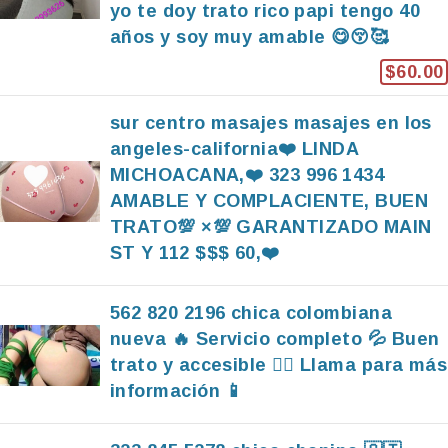
yo te doy trato rico papi tengo 40
años y soy muy amable 😋😚🥰
$60.00
sur centro masajes masajes en los
angeles-california❤️ LINDA
MICHOACANA,❤️ 323 996 1434
AMABLE Y COMPLACIENTE, BUEN
TRATO💯 ×💯 GARANTIZADO MAIN
ST Y 112 $$$ 60,❤️
562 820 2196 chica colombiana
nueva 🔥 Servicio completo 💦 Buen
trato y accesible ❤️‍🔥 Llama para más
información 📱