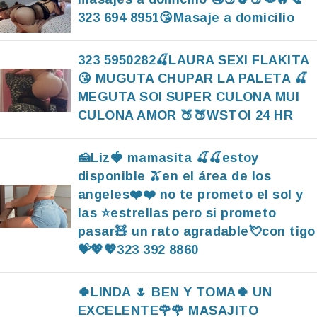
323 694 8951😘Masaje a domicilio
323 5950282🍒LAURA SEXI FLAKITA
😘 MUGUTA CHUPAR LA PALETA 🍒
MEGUTA SOI SUPER CULONA MUI
CULONA AMOR 🍑🍑WSTOI 24 HR
🍰Liz🍓 mamasita 🍒🍒estoy
disponible 🫒en el área de los
angeles❤️❤️ no te prometo el sol y
las ⭐️estrellas pero si prometo
pasar🧸 un rato agradable💘con tigo
💝💖💖323 392 8860
🍀LINDA 🌷 BEN Y TOMA🍀 UN
EXCELENTE🌹🌹 MASAJITO