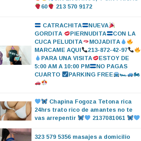
60
213 570 9172
CATRACHITA
NUEVA
GORDITA
PIERNUDITA
CON LA
CUCA PELUDITA
MOJADITA
MARCAME AQUI
213-872-42-97
PARA UNA VISITA
ESTOY DE
5:00 AM A 10:00 PM
NO PAGAS
CUARTO
PARKING FREE
🏎
🏍
Chapina Fogoza Tetona rica
24hrs trato rico de amantes no te
vas arrepentir
2137081061
323 579 5356 masajes a domicilio