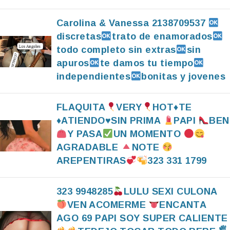
Carolina & Vanessa 2138709537
discretas
trato de enamorados
todo completo sin extras
sin
apuros
te damos tu tiempo
independientes
bonitas y jovenes
FLAQUITA
VERY
HOT
♦️
TE
♦️
ATIENDO
♥️
SIN PRIMA
PAPI
BEN
Y PASA
UN MOMENTO
AGRADABLE
NOTE
AREPENTIRAS
323 331 1799
323 9948285
LULU SEXI CULONA
VEN ACOMERME
ENCANTA
AGO 69 PAPI SOY SUPER CALIENTE