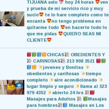
TIJUANA solo
hoy 24 horas
ven
y prueba de mi servicio rico y muy
sucio
te lo hare completo como te
encanta
no tengo problema en
quitarme todo
en hacerte todo lo
que me pidas
QUIERO SEAS MI
CLIENTE
CHICAS
OBEDIENTES Y
CARINOSAS
213 908 3521
jovenes y Bonitas
obedientes y cariñosas
tiempo
completo
aire acondicionado
lugar limpio y seguro
llama al 323
979 4352
abierto 24 hrs
Masajes para Adultos
Masajes
para hombres
Masajes en Los