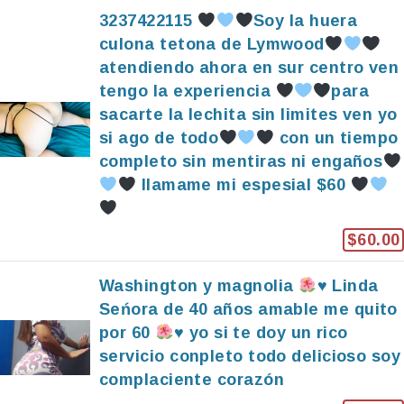
3237422115
Soy la huera
culona tetona de Lymwood
atendiendo ahora en sur centro ven
tengo la experiencia
para
sacarte la lechita sin limites ven yo
si ago de todo
con un tiempo
completo sin mentiras ni engaños
llamame mi espesial $60
$60.00
Washington y magnolia
♥️
Linda
Seńora de 40 años amable me quito
por 60
♥️
yo si te doy un rico
servicio conpleto todo delicioso soy
complaciente corazón