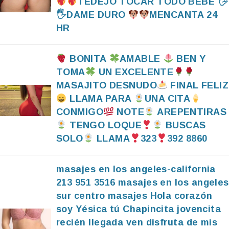
TEDEJO TOCAR TODO BEBE 🖐
🖐DAME DURO
MENCANTA 24
HR
BONITA
AMABLE
BEN Y
TOMA
UN EXCELENTE
MASAJITO DESNUDO
FINAL FELIZ
LLAMA PARA
UNA CITA
CONMIGO
NOTE
AREPENTIRAS
TENGO LOQUE
BUSCAS
SOLO
LLAMA
323
392 8860
masajes en los angeles-california
213 951 3516 masajes en los angeles
sur centro masajes Hola corazón
soy Yésica tú Chapincita jovencita
recién llegada ven disfruta de mis