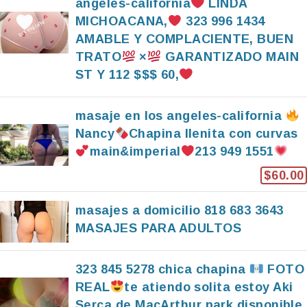
angeles-california
LINDA
MICHOACANA,
323 996 1434
AMABLE Y COMPLACIENTE, BUEN
TRATO
×
GARANTIZADO MAIN
ST Y 112 $$$ 60,
masaje en los angeles-california
Nancy
Chapina llenita con curvas
main&imperial
213 949 1551
$60.00
masajes a domicilio 818 683 3643
MASAJES PARA ADULTOS
323 845 5278 chica chapina
FOTO
REAL
te atiendo solita estoy Aki
Serca de MacArthur park disponible