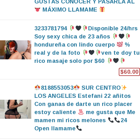
GUSTAS CONOCER Y PASARLA AL
MÁXIMO LLAMAME
3233781794
Disponible 24/hrs
Soy sexy chica de 23 años
hondureña con lindo cuerpo
%
real y de la foto
ven te doy tu
rico masaje solo por $60
$60.00
8188553053
SUR CENTRO
LOS ANGELES Estefani 22 añitos
Con ganas de darte un rico placer
estoy caliente
me gusta que Me
mamen mi ricos melones
24
Open llamame