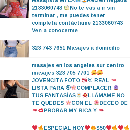
Masajista en LA
Recién llegada
2133060743
No te vas a ir sin
terminar , me puedes tener
completa contáctame 2133060743
Ven a conocerme
323 743 7651 Masajes a domicilio
masajes en los angeles sur centro
masajes 323 705 7701
JOVENCITA FOTO
% REAL
LISTA PARA 🏵
COMPLACER
TUS FANTASÍAS
LLÁMAME NO
TE QUEDES
CON EL
DECEO DE
PROBAR MY RICA Y
ESPECIAL HOY
$50