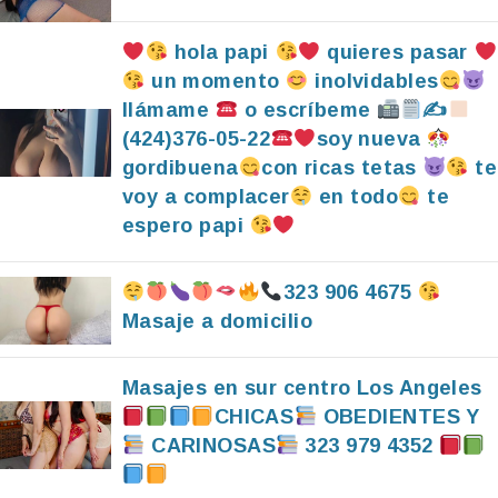
hola papi
quieres pasar
un momento
inolvidables
llámame
o escríbeme
✍
(424)376-05-22
soy nueva
gordibuena
con ricas tetas
te
voy a complacer
en todo
te
espero papi
323 906 4675
Masaje a domicilio
Masajes en sur centro Los Angeles
CHICAS
OBEDIENTES Y
CARINOSAS
323 979 4352