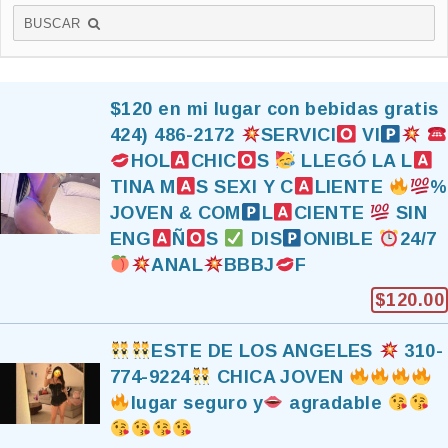
BUSCAR
$120 en mi lugar con bebidas gratis
424) 486-2172
SERVICI
VI
HOL
CHIC
S
LLEGÓ LA L
TINA M
S SEXI Y C
LIENTE
%
JOVEN & COM
L
CIENTE
SIN
ENG
Ñ
S
DIS
ONIBLE
24/7
ANAL
BBBJ
F
$120.00
ESTE DE LOS ANGELES
310-
774-9224
CHICA JOVEN
lugar seguro y
agradable