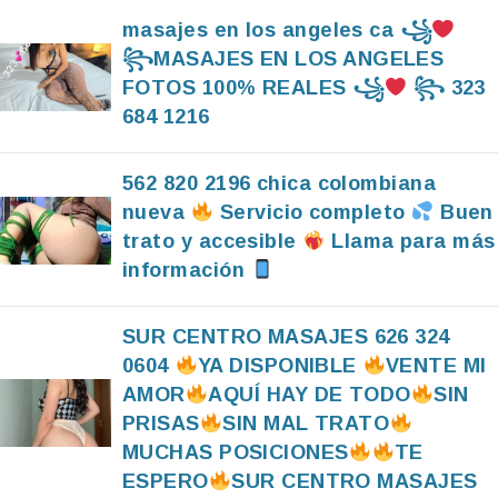
masajes en los angeles ca ꧁
꧂MASAJES EN LOS ANGELES
FOTOS 100% REALES ꧁
꧂ 323
684 1216
562 820 2196 chica colombiana
nueva
Servicio completo
Buen
trato y accesible
Llama para más
información
SUR CENTRO MASAJES 626 324
0604
YA DISPONIBLE
VENTE MI
AMOR
AQUÍ HAY DE TODO
SIN
PRISAS
SIN MAL TRATO
MUCHAS POSICIONES
TE
ESPERO
SUR CENTRO MASAJES