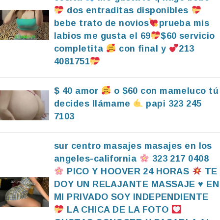
dos entraditas disponibles
bebe trato de novios
prueba mis
labios me gusta el 69
$60 servicio
completita
con final y
213
4081751
$ 40 amor
o $60 con mameluco tú
decides llámame
papi 323 245
7103
sur centro masajes masajes en los
angeles-california
323 217 0408
PICO Y HOOVER 24 HORAS
TE
DOY UN RELAJANTE MASSAJE
♥️
EN
MI PRIVADO SOY INDEPENDIENTE
LA CHICA DE LA FOTO