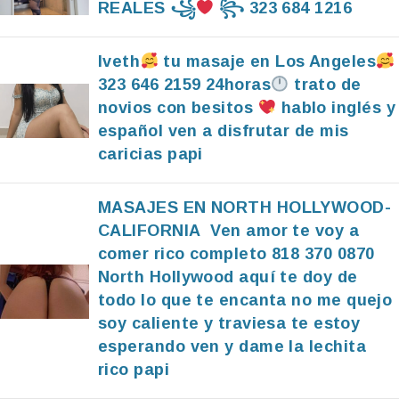
REALES ꧁
꧂ 323 684 1216
Iveth
tu masaje en Los Angeles
323 646 2159 24horas
trato de
novios con besitos
hablo inglés y
español ven a disfrutar de mis
caricias papi
MASAJES EN NORTH HOLLYWOOD-
CALIFORNIA Ven amor te voy a
comer rico completo 818 370 0870
North Hollywood aquí te doy de
todo lo que te encanta no me quejo
soy caliente y traviesa te estoy
esperando ven y dame la lechita
rico papi