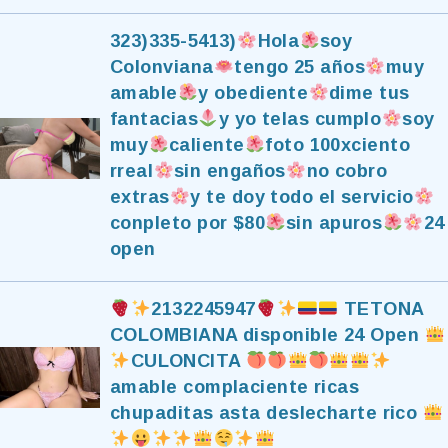
323)335-5413)
Hola
soy
Colonviana
tengo 25 años
muy
amable
y obediente
dime tus
fantacias
y yo telas cumplo
soy
muy
caliente
foto 100xciento
rreal
sin engaños
no cobro
extras
y te doy todo el servicio
conpleto por $80
sin apuros
24
open
2132245947
TETONA
COLOMBIANA disponible 24 Open
CULONCITA
amable complaciente ricas
chupaditas asta deslecharte rico