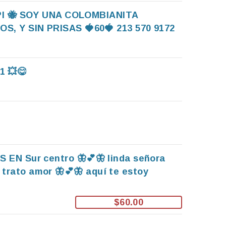
PI 🐝 SOY UNA COLOMBIANITA
, Y SIN PRISAS 🍓60🍓 213 570 9172
1 💥😋
S EN Sur centro 🦋💕🦋 linda señora
 trato amor 🦋💕🦋 aquí te estoy
$60.00