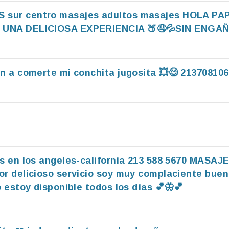
sur centro masajes adultos masajes HOLA PA
 UNA DELICIOSA EXPERIENCIA 🍑🤤💦SIN ENGAÑOS
en a comerte mi conchita jugosita 💥😋 213708106
 en los angeles-california 213 588 5670 MASAJE
por delicioso servicio soy muy complaciente buen
 estoy disponible todos los días 💕🦋💕