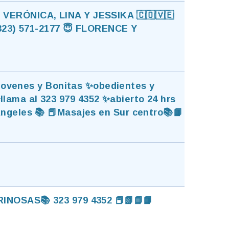
, VERÓNICA, LINA Y JESSIKA 🇨🇴🇻🇪
3) 571-2177 😇 FLORENCE Y
ovenes y Bonitas ✨obedientes y
lama al 323 979 4352 ✨abierto 24 hrs
ngeles 📚 📕Masajes en Sur centro📚📙
INOSAS📚 323 979 4352 📕📗📘📙