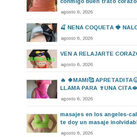
conmigo buen trato corazó
agosto 6, 2026
🍒 NENA COQUETA 🍓 NAL
agosto 6, 2026
VEN A RELAJARTE CORAZÓ
agosto 6, 2026
🔥 🍀MAMI🥰 APRETADITA
LLAMA PARA 🍷UNA CITA🫦 C
agosto 6, 2026
masajes en los angeles-cal
te doy un masaje inolvidab
agosto 6, 2026