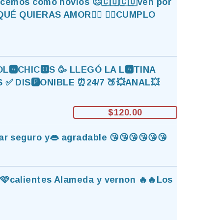
hacemos como novios 🥴🇨🇺🇨🇺ven por
ES QUÉ QUIERAS AMOR❤️‍🔥 ❤️‍🔥CUMPLO
HOL🅰️CHIC🅾️S 🥳 LLEGÓ LA L🅰️TINA
 ✅️ DIS🅿️ONIBLE ⏰️24/7 🍑💥ANAL💥
$120.00
gar seguro y👄 agradable 😘😘😘😘😘😘
🩷🩷calientes Alameda y vernon 🔥🔥Los