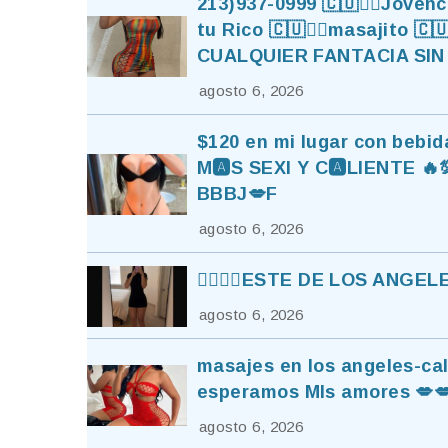
213)937-0999 🇨🇺❤️‍🔥Jove
tu Rico 🇨🇺❤️‍🔥masajito 🇨
CUALQUIER FANTACIA SIN e
agosto 6, 2026
$120 en mi lugar con bebida
M🅰️S SEXI Y C🅰️LIENTE 🔥
BBBJ💋F
agosto 6, 2026
👯‍♀️👯‍♀️ESTE DE LOS ANGEL
agosto 6, 2026
masajes en los angeles-cal
esperamos MIs amores 💋💋
agosto 6, 2026