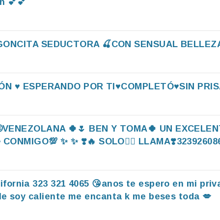
n 💕💕
GONCITA SEDUCTORA 🍒CON SENSUAL BELLEZA🍓
N ♥️ ESPERANDO POR TI♥️COMPLETÓ♥️SIN PRI
VENEZOLANA 🍀🌷 BEN Y TOMA🍀 UN EXCELENT
ONMIGO💯 ✨️ ✨️ ❣️🔥 SOLO❤️‍🔥 LLAMA❣️32392608
ifornia 323 321 4065 😘anos te espero en mi pri
le soy caliente me encanta k me beses toda 💋