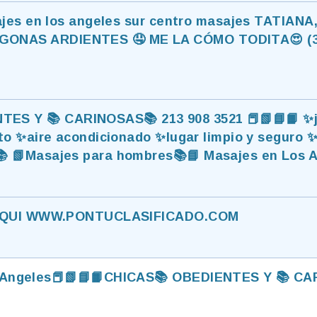
jes en los angeles sur centro masajes TATIANA
GONAS ARDIENTES 🤤 ME LA CÓMO TODITA😍 (32
TES Y 📚 CARINOSAS📚 213 908 3521 📕📗📘📙 ✨j
 ✨aire acondicionado ✨lugar limpio y seguro ✨l
📚 📗Masajes para hombres📚📘 Masajes en Los A
 AQUI WWW.PONTUCLASIFICADO.COM
s Angeles📕📗📘📙CHICAS📚 OBEDIENTES Y 📚 CAR