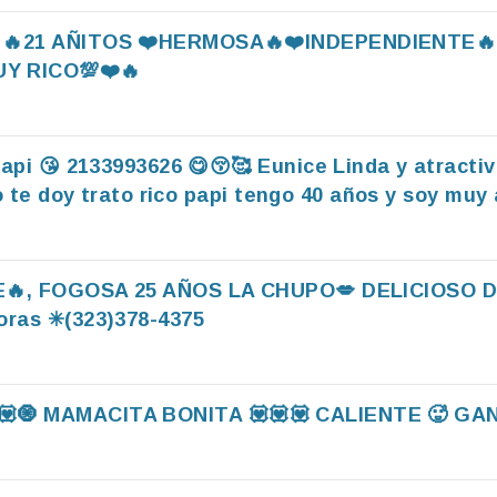
EN 🔥21 AÑITOS ❤️HERMOSA🔥❤️INDEPENDIENTE
Y RICO💯❤️🔥
api 😘 2133993626 😋😚🥰 Eunice Linda y atract
te doy trato rico papi tengo 40 años y soy muy
🔥, FOGOSA 25 AÑOS LA CHUPO💋 DELICIOSO 
ras ✳(323)378-4375
… 🎀💟🧿 MAMACITA BONITA 💟💟💟 CALIENTE 🥵 GA