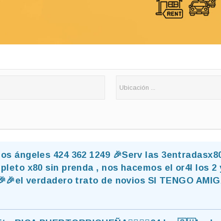
s ángeles 424 362 1249 🎉Serv las 3entradasx80
leto x80 sin prenda , nos hacemos el or4l los 2 y
 🎉🎉el verdadero trato de novios SI TENGO AMI