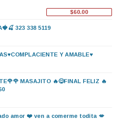
$60.00
🍒 323 338 5119
SAS♥️COMPLACIENTE Y AMABLE♥️
E🌹🌹 MASAJITO 🔥😋FINAL FELIZ 🔥
60
vado amor ❤️ ven a comerme todita 💋