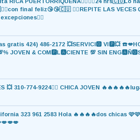
ncita RICA PUERTORRIQUEÑA❤️‍🔥🇨🇺24 hrs🇨🇺Lo 
🇺❤️‍🔥con final feliz😘😘🇨🇺 ❤️‍🔥REPITE LAS VEC
xcepciones❤️‍🔥
s gratis 424) 486-2172 💥SERVICI🅾️ VI🅿️💥 ☎️💋
💯% JOVEN & COM🅿️L🅰️CIENTE 💯 SIN ENG🅰️Ñ🅾️S
ES 💥 310-774-9224👯‍♀️ CHICA JOVEN 🔥🔥🔥🔥🔥lu
ifornia 323 961 2583 Hola 🔥🔥🔥🔥dos chicas 🩷
💋💋💋