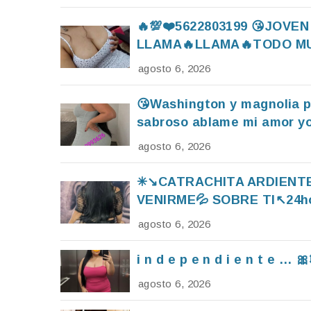
🔥💯❤️5622803199 😘JOV
LLAMA🔥LLAMA🔥TODO MU
agosto 6, 2026
😘Washington y magnolia p
sabroso ablame mi amor yo 
agosto 6, 2026
✳↘️CATRACHITA ARDIENTE
VENIRME💦 SOBRE TI↖️24ho
agosto 6, 2026
i n d e p e n d i e n t e 
agosto 6, 2026