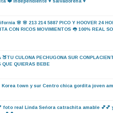
ta ❤️ independiente ♥️ salvadoreña ♥️
lifornia 🌸 🌸 213 214 5887 PICO Y HOOVER 24 
ITA CON RICOS MOVIMIENTOS 👅 100% REAL SO
🍑TU CULONA PECHUGONA SUR CONPLACIENTE🤷
S QUE QUIERAS BEBE
e Korea town y sur Centro chica gordita joven am
 foto real Linda Seńora catrachita amable 💕💕 y