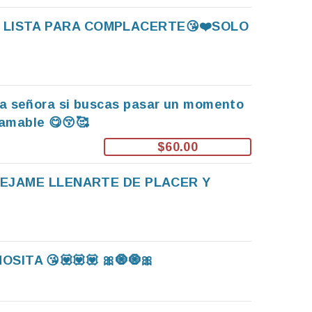
🔥 LISTA PARA COMPLACERTE😘❤️SOLO
iva señora si buscas pasar un momento
 amable 😋😚🥰
$60.00
DEJAME LLENARTE DE PLACER Y
NOSITA 😘💟💟💟 🎀🧿🧿🎀